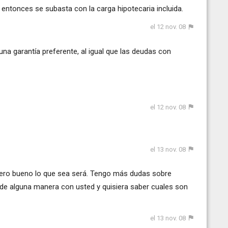
, entonces se subasta con la carga hipotecaria incluida.
el 12 nov. 08
una garantía preferente, al igual que las deudas con
el 12 nov. 08
el 13 nov. 08
pero bueno lo que sea será. Tengo más dudas sobre
de alguna manera con usted y quisiera saber cuales son
el 13 nov. 08