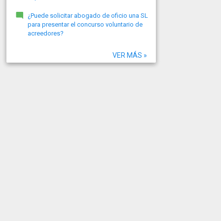
¿Puede solicitar abogado de oficio una SL
para presentar el concurso voluntario de
acreedores?
VER MÁS »