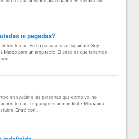
e ido a trabajar varios días cuando es mentira. Mi
rutadas ni pagadas?
stos temas. En fin mi caso es el siguiente: Soy
de Marzo para un arquitecto. El caso es que tenemos
con...
iempo en ayudar a las personas que como yo, no
uchos temas. Le pongo en antecedente: Mi marido
tubre. Entró con...
o indefinido