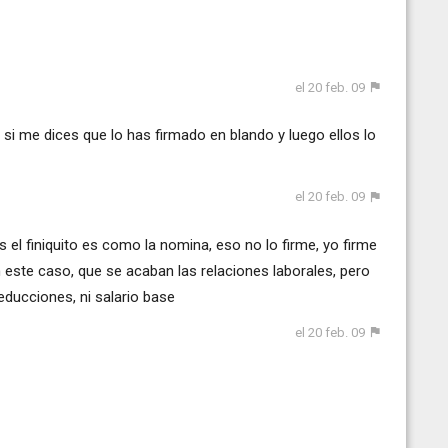
el 20 feb. 09
o si me dices que lo has firmado en blando y luego ellos lo
el 20 feb. 09
el finiquito es como la nomina, eso no lo firme, yo firme
n este caso, que se acaban las relaciones laborales, pero
educciones, ni salario base
el 20 feb. 09