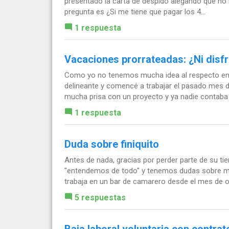
presentado la carta de despido alegando que no h
pregunta es ¿Si me tiene que pagar los 4...
1 respuesta
Vacaciones prorrateadas: ¿Ni disf
Como yo no tenemos mucha idea al respecto en e
delineante y comencé a trabajar el pasado mes 
mucha prisa con un proyecto y ya nadie contaba 
1 respuesta
Duda sobre finiquito
Antes de nada, gracias por perder parte de su t
"entendemos de todo" y tenemos dudas sobre m
trabaja en un bar de camarero desde el mes de oc
5 respuestas
Baja laboral voluntaria con contrat