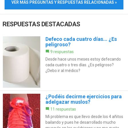
VER MÁS PREGUNTAS Y RESPUESTAS RELACIONADAS »
RESPUESTAS DESTACADAS
Defeco cada cuatro días... ¿Es
peligroso?
9 respuestas
Desde hace unos meses estoy defecando
cada cuatro o tres días. ¿Es peligroso?
¿Debo ir al médico?
¿Podéis decirme ejercicios para
adelgazar muslos?
11 respuestas
Mi problema es que llevo desde los 4 añitos
bailando y pues he desarrollado mucho
musculo en los cuádriceps y no me gusta