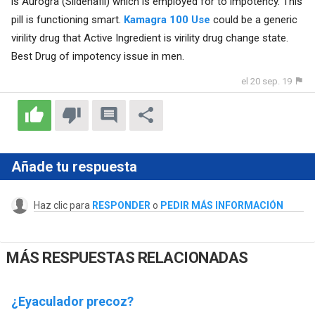
is Aurogra (Sildenafil) which is employed for to impotency. This
pill is functioning smart.
Kamagra 100 Use
could be a generic
virility drug that Active Ingredient is virility drug change state.
Best Drug of impotency issue in men.
el 20 sep. 19
Añade tu respuesta
Haz clic para
RESPONDER
o
PEDIR MÁS INFORMACIÓN
MÁS RESPUESTAS RELACIONADAS
¿Eyaculador precoz?