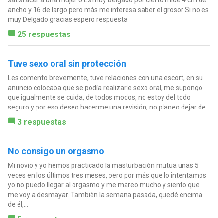
satisfacer a una mujer o Es muy Delgado por cierto mide 4 cm de
ancho y 16 de largo pero más me interesa saber el grosor Si no es
muy Delgado gracias espero respuesta
25 respuestas
Tuve sexo oral sin protección
Les comento brevemente, tuve relaciones con una escort, en su
anuncio colocaba que se podía realizarle sexo oral, me supongo
que igualmente se cuida, de todos modos, no estoy del todo
seguro y por eso deseo hacerme una revisión, no planeo dejar de...
3 respuestas
No consigo un orgasmo
Mi novio y yo hemos practicado la masturbación mutua unas 5
veces en los últimos tres meses, pero por más que lo intentamos
yo no puedo llegar al orgasmo y me mareo mucho y siento que
me voy a desmayar. También la semana pasada, quedé encima
de él,...