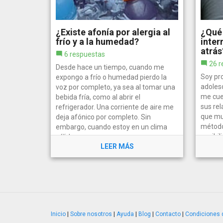
¿Existe afonía por alergia al
¿Qué 
frío y a la humedad?
inte
atrás
6 respuestas
26 r
Desde hace un tiempo, cuando me
Soy pr
expongo a frío o humedad pierdo la
adoles
voz por completo, ya sea al tomar una
me cue
bebida fría, como al abrir el
sus re
refrigerador. Una corriente de aire me
que muc
deja afónico por completo. Sin
método
embargo, cuando estoy en un clima
posibi
cálido no...
LEER MÁS
de...
Inicio
|
Sobre nosotros
|
Ayuda
|
Blog
|
Contacto
|
Condiciones 