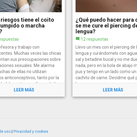
riesgos tiene el coito
¿Qué puedo hacer para 
rrumpido o marcha
se me cure el piercing de
?
lengua?
espuestas
12 respuestas
ofesora y trabajo con
Llevo un mes con el piercing de 
centes. Muchas veces las chicas
lengua y curándomelo con agua
ntan sus preocupaciones sobre
sal y betadine bucal y no me due
laciones sexuales. Me alarma
nada, pero en la bola de abajo 
has de ellas no utilizan
pus y tengo en un lado como un
s anticonceptivos, tanto por la
cachito de carne. Decidme qué
lidad de contraer enfermedades
hacer para que se me cure ya.
LEER MÁS
LEER MÁS
de uso
|
Privacidad y cookies