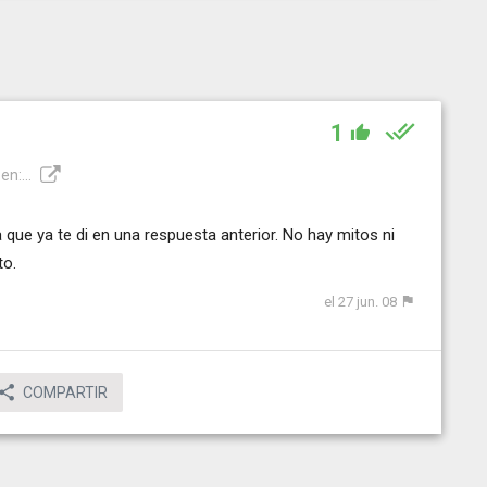
1
n:...
 que ya te di en una respuesta anterior. No hay mitos ni
to.
el 27 jun. 08
COMPARTIR