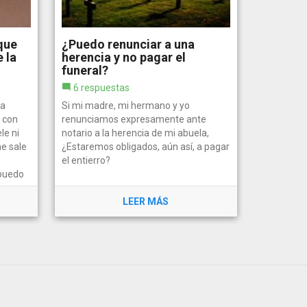
que
¿Puedo renunciar a una
 la
herencia y no pagar el
funeral?
6 respuestas
la
Si mi madre, mi hermano y yo
 con
renunciamos expresamente ante
le ni
notario a la herencia de mi abuela,
me sale
¿Estaremos obligados, aún así, a pagar
el entierro?
 puedo
LEER MÁS