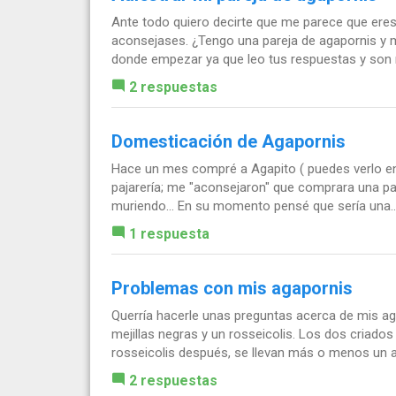
Ante todo quiero decirte que me parece que ere
aconsejases. ¿Tengo una pareja de agapornis y 
donde empezar ya que leo tus respuestas y son 
2 respuestas
Domesticación de Agapornis
Hace un mes compré a Agapito ( puedes verlo en 
pajarería; me "aconsejaron" que comprara una par
muriendo... En su momento pensé que sería una..
1 respuesta
Problemas con mis agapornis
Querría hacerle unas preguntas acerca de mis a
mejillas negras y un rosseicolis. Los dos criados
rosseicolis después, se llevan más o menos un a
2 respuestas