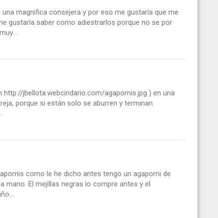
s una magnifica consejera y por eso me gustaría que me
me gustaría saber como adiestrarlos porque no se por
muy...
http://jbellota.webcindario.com/agapornis.jpg ) en una
eja, porque si están solo se aburren y terminan
.
gapornis como le he dicho antes tengo un agaporni de
 a mano. El mejillas negras lo compre antes y el
ño...