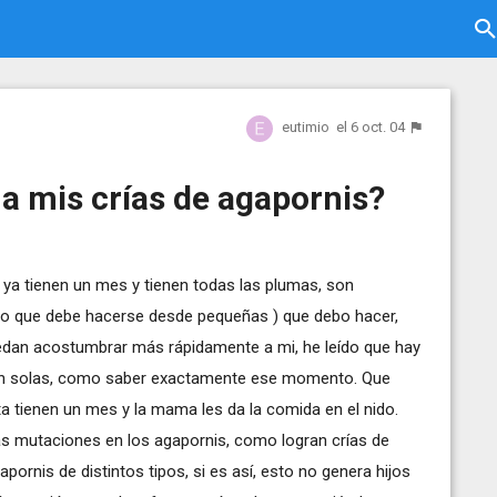
eutimio
el 6 oct. 04
a mis crías de agapornis?
ya tienen un mes y tienen todas las plumas, son
hado que debe hacerse desde pequeñas ) que debo hacer,
edan acostumbrar más rápidamente a mi, he leído que hay
an solas, como saber exactamente ese momento. Que
ta tienen un mes y la mama les da la comida en el nido.
as mutaciones en los agapornis, como logran crías de
pornis de distintos tipos, si es así, esto no genera hijos