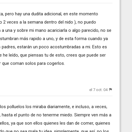
a, pero hay una dudita adicional, en este momento
eo 2 veces a la semana dentro del nido ), no puedo
a una y sobre mi mano acariciarla o algo parecido, no se
stumbran más rapido a uno, y de esta forma cuando ya
s padres, estarán un poco acostumbradas a mi. Esto es
e he leído, que piensas tu de esto, crees que puede ser
ar que coman solos para cogerlos.
el 7 oct. 04
s polluelos los miraba diariamente, e incluso, a veces,
, hasta el punto de no tenerme miedo. Siempre ven más a
ellos, ya que son ellos quienes les dan de comer, quienes
do que no sea mala tu idea, simplemente, que así, no los