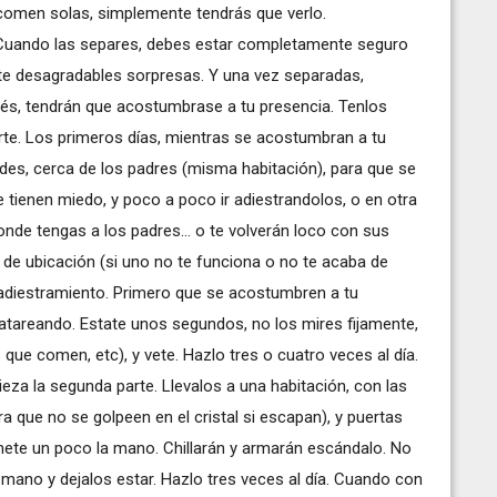
 comen solas, simplemente tendrás que verlo.
 Cuando las separes, debes estar completamente seguro
rte desagradables sorpresas. Y una vez separadas,
és, tendrán que acostumbrase a tu presencia. Tenlos
rte. Los primeros días, mientras se acostumbran a tu
des, cerca de los padres (misma habitación), para que se
e tienen miedo, y poco a poco ir adiestrandolos, o en otra
 donde tengas a los padres... o te volverán loco con sus
 de ubicación (si uno no te funciona o no te acaba de
l adiestramiento. Primero que se acostumbren a tu
 tatareando. Estate unos segundos, no los mires fijamente,
s que comen, etc), y vete. Hazlo tres o cuatro veces al día.
za la segunda parte. Llevalos a una habitación, con las
 que no se golpeen en el cristal si escapan), y puertas
mete un poco la mano. Chillarán y armarán escándalo. No
 mano y dejalos estar. Hazlo tres veces al día. Cuando con