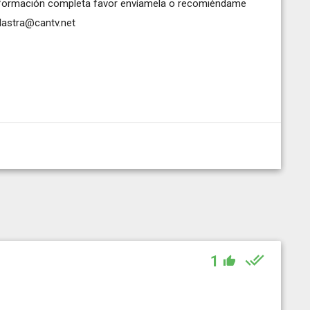
 información completa favor envíamela o recomiéndame
lastra@cantv.net
1