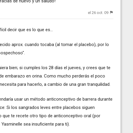
acias de nuevo y un saludo!
el 26 oct. 09
cil decir que es lo que es...
cido aprox. cuando tocaba (al tomar el placebo), por lo
"sospechoso".
era bien; si cumples los 28 días el jueves, y crees que te
t de embarazo en orina. Como mucho perderás el poco
 necesita para hacerlo, a cambio de una gran tranquilidad.
ndaría usar un método anticonceptivo de barrera durante
ice: Si los sangrados leves entre placebos siguen
 que te recete otro tipo de anticonceptivo oral (por
Yasminelle sea insuficiente para ti).