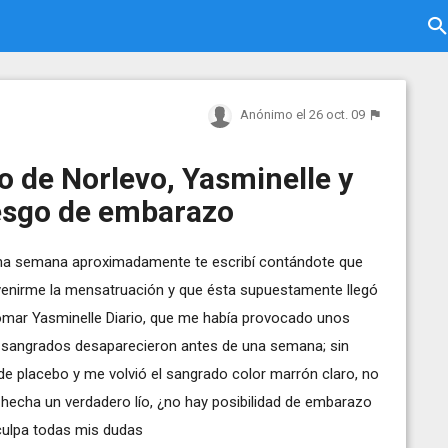
Anónimo
el 26 oct. 09
 de Norlevo, Yasminelle y
riesgo de embarazo
una semana aproximadamente te escribí contándote que
 venirme la mensatruación y que ésta supuestamente llegó
mar Yasminelle Diario, que me había provocado unos
s sangrados desaparecieron antes de una semana; sin
e placebo y me volvió el sangrado color marrón claro, no
y hecha un verdadero lío, ¿no hay posibilidad de embarazo
culpa todas mis dudas