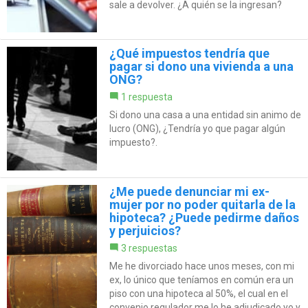
sale a devolver. ¿A quién se la ingresan?
¿Qué impuestos tendría que
pagar si dono una vivienda a una
ONG?
1 respuesta
Si dono una casa a una entidad sin animo de
lucro (ONG), ¿Tendría yo que pagar algún
impuesto?.
¿Me puede denunciar mi ex-
mujer por no poder quitarla de la
hipoteca? ¿Puede pedirme daños
y perjuicios?
3 respuestas
Me he divorciado hace unos meses, con mi
ex, lo único que teníamos en común era un
piso con una hipoteca al 50%, el cual en el
convenio regulador me lo he adjudicado yo y