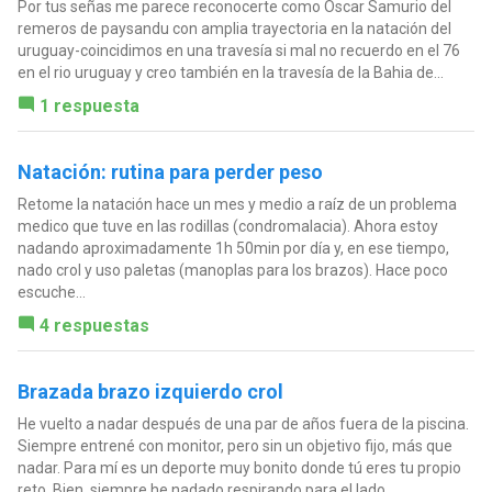
Por tus señas me parece reconocerte como Oscar Samurio del
remeros de paysandu con amplia trayectoria en la natación del
uruguay-coincidimos en una travesía si mal no recuerdo en el 76
en el rio uruguay y creo también en la travesía de la Bahia de...
1 respuesta
Natación: rutina para perder peso
Retome la natación hace un mes y medio a raíz de un problema
medico que tuve en las rodillas (condromalacia). Ahora estoy
nadando aproximadamente 1h 50min por día y, en ese tiempo,
nado crol y uso paletas (manoplas para los brazos). Hace poco
escuche...
4 respuestas
Brazada brazo izquierdo crol
He vuelto a nadar después de una par de años fuera de la piscina.
Siempre entrené con monitor, pero sin un objetivo fijo, más que
nadar. Para mí es un deporte muy bonito donde tú eres tu propio
reto. Bien, siempre he nadado respirando para el lado...