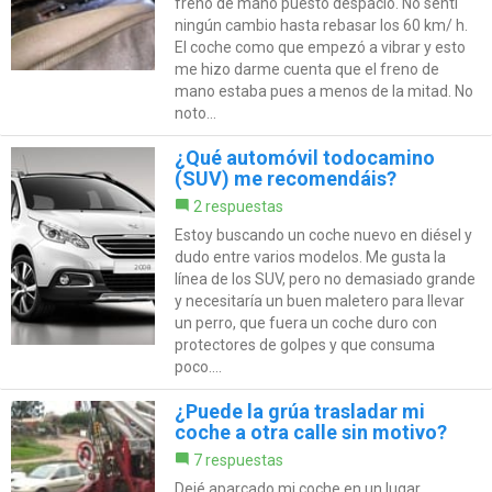
freno de mano puesto despacio. No sentí
ningún cambio hasta rebasar los 60 km/ h.
El coche como que empezó a vibrar y esto
me hizo darme cuenta que el freno de
mano estaba pues a menos de la mitad. No
noto...
¿Qué automóvil todocamino
(SUV) me recomendáis?
2 respuestas
Estoy buscando un coche nuevo en diésel y
dudo entre varios modelos. Me gusta la
línea de los SUV, pero no demasiado grande
y necesitaría un buen maletero para llevar
un perro, que fuera un coche duro con
protectores de golpes y que consuma
poco....
¿Puede la grúa trasladar mi
coche a otra calle sin motivo?
7 respuestas
Dejé aparcado mi coche en un lugar