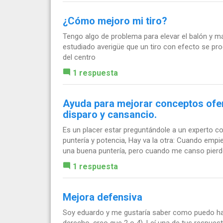
¿Cómo mejoro mi tiro?
Tengo algo de problema para elevar el balón y m
estudiado averigüe que un tiro con efecto se pr
del centro
1 respuesta
Ayuda para mejorar conceptos ofens
disparo y cansancio.
Es un placer estar preguntándole a un experto c
puntería y potencia, Hay va la otra: Cuando empi
una buena puntería, pero cuando me canso pierdo
1 respuesta
Mejora defensiva
Soy eduardo y me gustaría saber como puedo ha
derecho, creo que 2 o 4). Leí una de tus respue