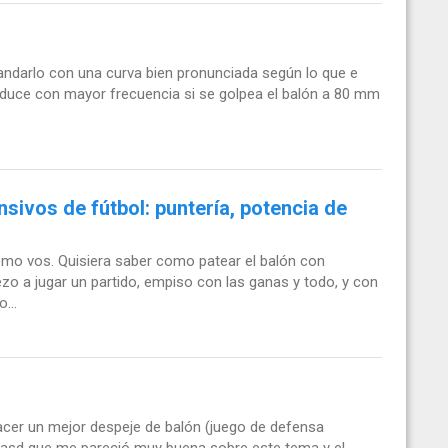
andarlo con una curva bien pronunciada según lo que e
oduce con mayor frecuencia si se golpea el balón a 80 mm
ivos de fútbol: puntería, potencia de
omo vos. Quisiera saber como patear el balón con
ezo a jugar un partido, empiso con las ganas y todo, y con
...
cer un mejor despeje de balón (juego de defensa
stasd que me pareció muy buena sobre este tema y el