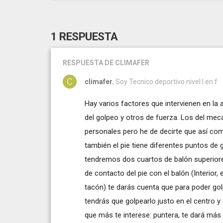
1 RESPUESTA
RESPUESTA
DE CLIMAFER
climafer
, Soy Tecnico deportivo nivel I en f
Hay varios factores que intervienen en la
del golpeo y otros de fuerza. Los del mec
personales pero he de decirte que así com
también el pie tiene diferentes puntos de 
tendremos dos cuartos de balón superiores
de contacto del pie con el balón (Interior, 
tacón) te darás cuenta que para poder golp
tendrás que golpearlo justo en el centro y 
que más te interese: puntera, te dará más