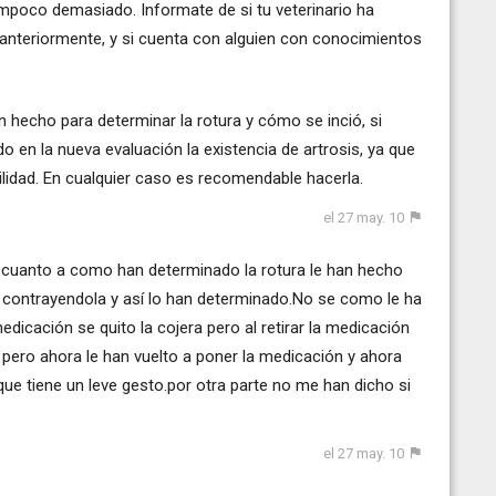
ampoco demasiado. Informate de si tu veterinario ha
 anteriormente, y si cuenta con alguien con conocimientos
 hecho para determinar la rotura y cómo se inció, si
do en la nueva evaluación la existencia de artrosis, ya que
ilidad. En cualquier caso es recomendable hacerla.
el 27 may. 10
 cuanto a como han determinado la rotura le han hecho
 y contrayendola y así lo han determinado.No se como le ha
icación se quito la cojera pero al retirar la medicación
 pero ahora le han vuelto a poner la medicación y ahora
e que tiene un leve gesto.por otra parte no me han dicho si
el 27 may. 10