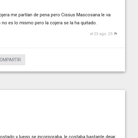
 cojera me partían de pena pero Cissus Mascosana le va
s no es lo mismo pero la cojera se la ha quitado.
el 23 ago. 25
OMPARTIR
costado y luego se incorporaba, le costaba bastante dejar