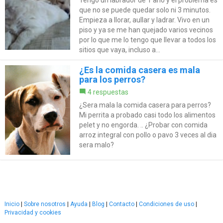
Tengo un labrador de 1 año y el problema es
que no se puede quedar solo ni 3 minutos.
Empieza a llorar, aullar y ladrar. Vivo en un
piso y ya se me han quejado varios vecinos
por lo que me lo tengo que llevar a todos los
sitios que vaya, incluso a...
¿Es la comida casera es mala
para los perros?
4 respuestas
¿Sera mala la comida casera para perros?
Mi perrita a probado casi todo los alimentos
pelet y no engorda. .. ¿Probar con comida
arroz integral con pollo o pavo 3 veces al dia
sera malo?
Inicio
|
Sobre nosotros
|
Ayuda
|
Blog
|
Contacto
|
Condiciones de uso
|
Privacidad y cookies