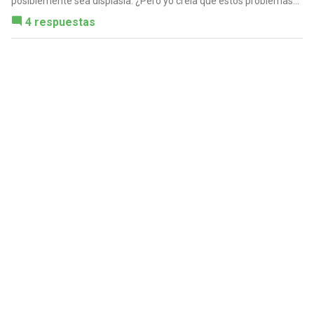
posiblemente sea displasia. ¿Pero yo creía que estos problemas...
4 respuestas