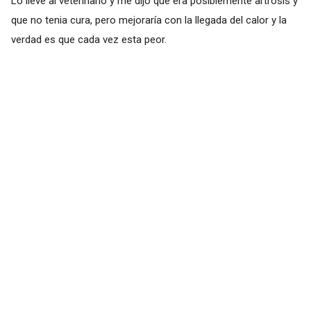
Lo lleve al veterinario y me dijo que era posiblemente artrosis y
que no tenia cura, pero mejoraría con la llegada del calor y la
verdad es que cada vez esta peor.