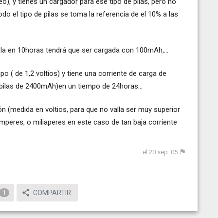
o), y tienes un cargador para ese tipo de pilas, pero no
odo el tipo de pilas se toma la referencia de el 10% a las
la en 10horas tendrá que ser cargada con 100mAh,...
po ( de 1,2 voltios) y tiene una corriente de carga de
 pilas de 2400mAh)en un tiempo de 24horas...
sión (medida en voltios, para que no valla ser muy superior
 amperes, o miliaperes en este caso de tan baja corriente
el 20 sep. 05
COMPARTIR
1