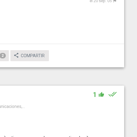
el 20 sep. 05
COMPARTIR
2
1
icaciones,...