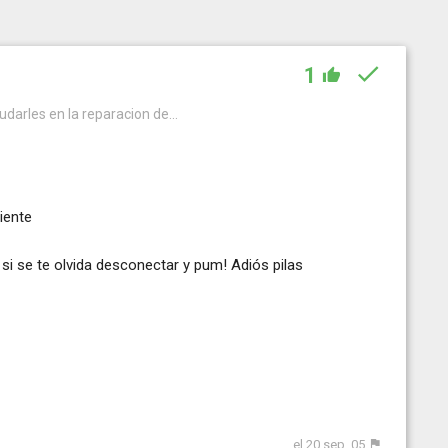
1
udarles en la reparacion de...
iente
si se te olvida desconectar y pum! Adiós pilas
el 20 sep. 05