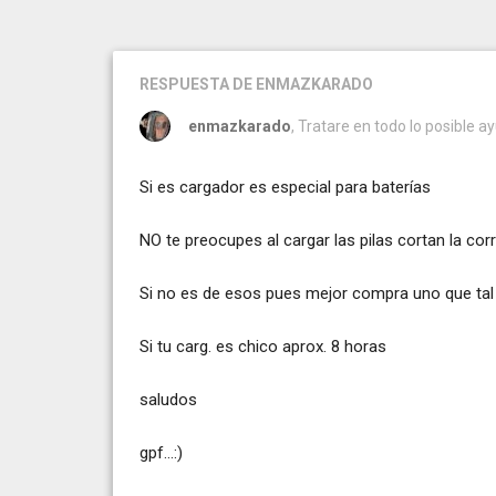
RESPUESTA
DE ENMAZKARADO
enmazkarado
, Tratare en todo lo posible ay
Si es cargador es especial para baterías
NO te preocupes al cargar las pilas cortan la corr
Si no es de esos pues mejor compra uno que tal 
Si tu carg. es chico aprox. 8 horas
saludos
gpf...:)