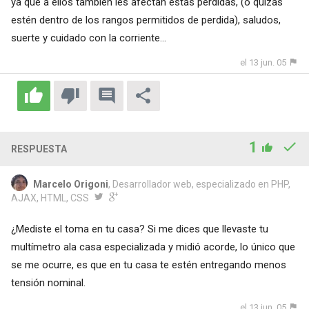
ya que a ellos también les afectan estas perdidas, (o quizás
estén dentro de los rangos permitidos de perdida), saludos,
suerte y cuidado con la corriente...
el 13 jun. 05
1
RESPUESTA
Marcelo Origoni
, Desarrollador web, especializado en PHP,
AJAX, HTML, CSS
¿Mediste el toma en tu casa? Si me dices que llevaste tu
multímetro ala casa especializada y midió acorde, lo único que
se me ocurre, es que en tu casa te estén entregando menos
tensión nominal.
el 13 jun. 05