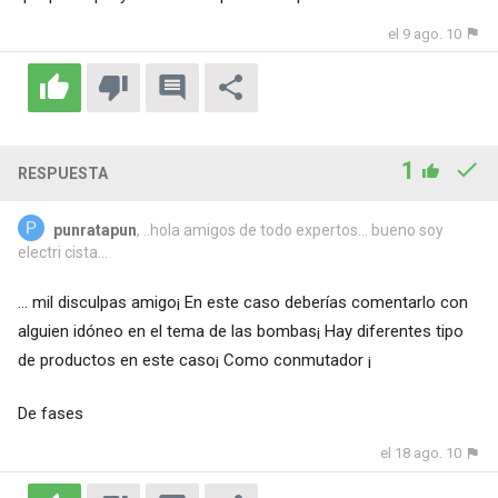
el 9 ago. 10
1
RESPUESTA
punratapun
, ..hola amigos de todo expertos... bueno soy
electri cista...
... mil disculpas amigo¡ En este caso deberías comentarlo con
alguien idóneo en el tema de las bombas¡ Hay diferentes tipo
de productos en este caso¡ Como conmutador ¡
De fases
el 18 ago. 10