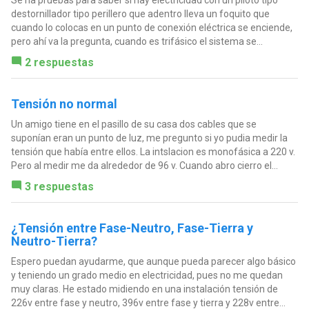
Se ha pruebas para saber si hay electricidad con un piloto tipo
destornillador tipo perillero que adentro lleva un foquito que
cuando lo colocas en un punto de conexión eléctrica se enciende,
pero ahí va la pregunta, cuando es trifásico el sistema se...
2 respuestas
Tensión no normal
Un amigo tiene en el pasillo de su casa dos cables que se
suponían eran un punto de luz, me pregunto si yo pudia medir la
tensión que había entre ellos. La intslacion es monofásica a 220 v.
Pero al medir me da alrededor de 96 v. Cuando abro cierro el...
3 respuestas
¿Tensión entre Fase-Neutro, Fase-Tierra y
Neutro-Tierra?
Espero puedan ayudarme, que aunque pueda parecer algo básico
y teniendo un grado medio en electricidad, pues no me quedan
muy claras. He estado midiendo en una instalación tensión de
226v entre fase y neutro, 396v entre fase y tierra y 228v entre...