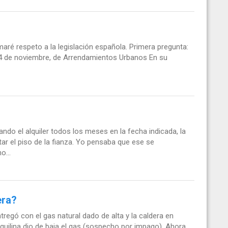
aré respeto a la legislación española. Primera pregunta:
24 de noviembre, de Arrendamientos Urbanos En su
do el alquiler todos los meses en la fecha indicada, la
ar el piso de la fianza. Yo pensaba que ese se
o...
era?
tregó con el gas natural dado de alta y la caldera en
uilina dio de baja el gas (sospecho por impago). Ahora