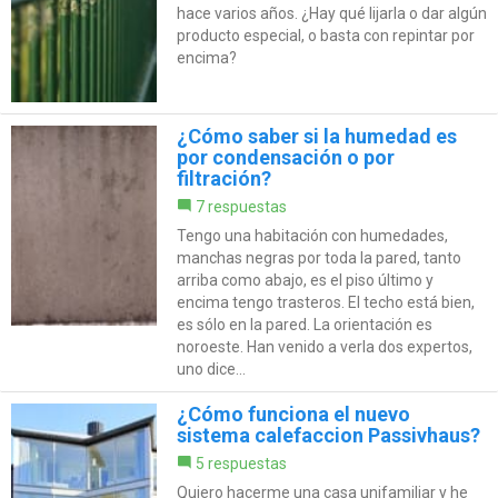
hace varios años. ¿Hay qué lijarla o dar algún
producto especial, o basta con repintar por
encima?
¿Cómo saber si la humedad es
por condensación o por
filtración?
7 respuestas
Tengo una habitación con humedades,
manchas negras por toda la pared, tanto
arriba como abajo, es el piso último y
encima tengo trasteros. El techo está bien,
es sólo en la pared. La orientación es
noroeste. Han venido a verla dos expertos,
uno dice...
¿Cómo funciona el nuevo
sistema calefaccion Passivhaus?
5 respuestas
Quiero hacerme una casa unifamiliar y he