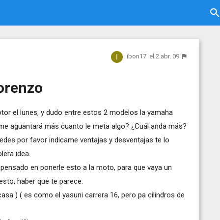
ibon17
el 2 abr. 09
orenzo
tor el lunes, y dudo entre estos 2 modelos la yamaha
2 me aguantará más cuanto le meta algo? ¿Cuál anda más?
uedes por favor indicame ventajas y desventajas te lo
lera idea.
 pensado en ponerle esto a la moto, para que vaya un
sto, haber que te parece:
casa ) ( es como el yasuni carrera 16, pero pa cilindros de