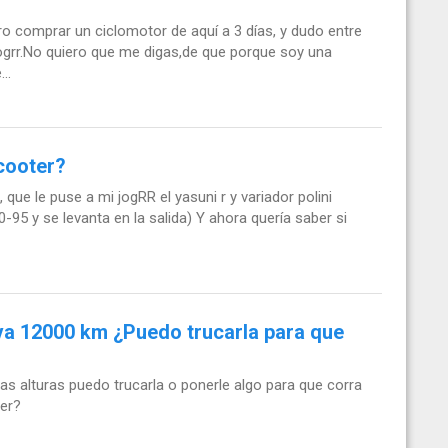
o comprar un ciclomotor de aquí a 3 días, y dudo entre
ogrr.No quiero que me digas,de que porque soy una
..
cooter?
ue le puse a mi jogRR el yasuni r y variador polini
0-95 y se levanta en la salida) Y ahora quería saber si
va 12000 km ¿Puedo trucarla para que
as alturas puedo trucarla o ponerle algo para que corra
ner?