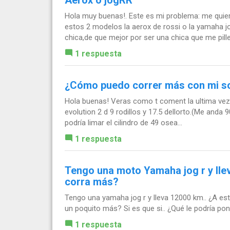
Hola muy buenas!. Este es mi problema: me quier
estos 2 modelos la aerox de rossi o la yamaha j
chica,de que mejor por ser una chica que me pille.
1 respuesta
¿Cómo puedo correr más con mi s
Hola buenas! Veras como t coment la ultima vez, q
evolution 2 d 9 rodillos y 17.5 dellorto.(Me anda 9
podría limar el cilindro de 49 osea...
1 respuesta
Tengo una moto Yamaha jog r y lle
corra más?
Tengo una yamaha jog r y lleva 12000 km.. ¿A est
un poquito más? Si es que si.. ¿Qué le podría po
1 respuesta