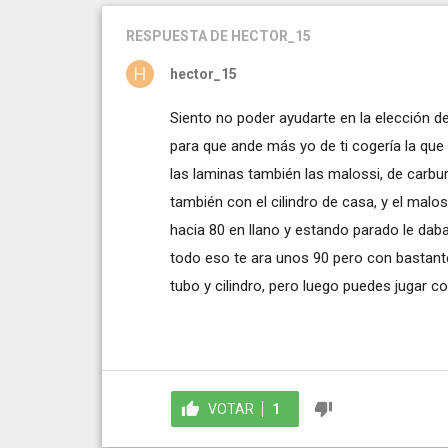
RESPUESTA
DE HECTOR_15
hector_15
Siento no poder ayudarte en la elección d
para que ande más yo de ti cogería la que m
las laminas también las malossi, de carbur
también con el cilindro de casa, y el malo
hacia 80 en llano y estando parado le dab
todo eso te ara unos 90 pero con bastante
tubo y cilindro, pero luego puedes jugar co
VOTAR
1