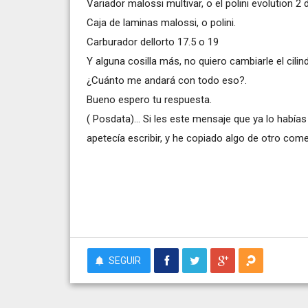
Variador malossi multivar, o el polini evolution 2 d
Caja de laminas malossi, o polini.
Carburador dellorto 17.5 o 19
Y alguna cosilla más, no quiero cambiarle el cilin
¿Cuánto me andará con todo eso?.
Bueno espero tu respuesta.
( Posdata)... Si les este mensaje que ya lo había
apetecía escribir, y he copiado algo de otro come
SEGUIR