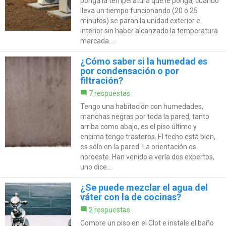
ponga la temperatura que le ponga, cuando
lleva un tiempo funcionando (20 ó 25
minutos) se paran la unidad exterior e
interior sin haber alcanzado la temperatura
marcada....
¿Cómo saber si la humedad es
por condensación o por
filtración?
7 respuestas
Tengo una habitación con humedades,
manchas negras por toda la pared, tanto
arriba como abajo, es el piso último y
encima tengo trasteros. El techo está bien,
es sólo en la pared. La orientación es
noroeste. Han venido a verla dos expertos,
uno dice...
¿Se puede mezclar el agua del
váter con la de cocinas?
2 respuestas
Compre un piso en el Clot e instale el baño