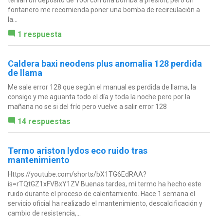
tenían un depósito de 100l con una bomba a presión, pero un
fontanero me recomienda poner una bomba de recirculación a
la...
1 respuesta
Caldera baxi neodens plus anomalia 128 perdida
de llama
Me sale error 128 que según el manual es perdida de llama, la
consigo y me aguanta todo el día y toda la noche pero por la
mañana no se si del frío pero vuelve a salir error 128
14 respuestas
Termo ariston lydos eco ruido tras
mantenimiento
Https://youtube.com/shorts/bX1TG6EdRAA?
is=rTQtGZ1xFVBxY1ZV Buenas tardes, mi termo ha hecho este
ruido durante el proceso de calentamiento. Hace 1 semana el
servicio oficial ha realizado el mantenimiento, descalcificación y
cambio de resistencia,...