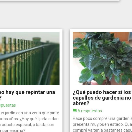
 hay que repintar una
¿Qué puedo hacer si los
?
capullos de gardenia no
abren?
spuestas
5 respuestas
n jardín con una verja que pinté
Hace poco compré una gardeni
rios años. ¿Hay qué lijarla o dar
presenta muy buen estado. Cua
roducto especial, o basta con
compré ya tenia bastantes capul
ar por encima?