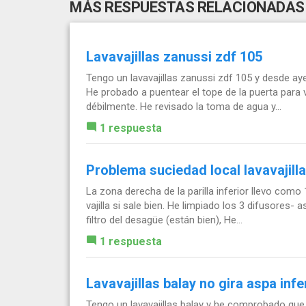
MÁS RESPUESTAS RELACIONADAS
Lavavajillas zanussi zdf 105
Tengo un lavavajillas zanussi zdf 105 y desde ayer
He probado a puentear el tope de la puerta para
débilmente. He revisado la toma de agua y...
1 respuesta
Problema suciedad local lavavajill
La zona derecha de la parilla inferior llevo como
vajilla si sale bien. He limpiado los 3 difusores-
filtro del desagüe (están bien), He...
1 respuesta
Lavavajillas balay no gira aspa infe
Tengo un lavavajillas balay y he comprobado que e