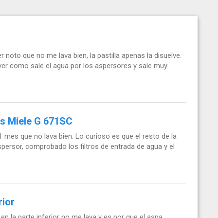
 noto que no me lava bien, la pastilla apenas la disuelve.
 ver como sale el agua por los aspersores y sale muy
as Miele G 671SC
 1 mes que no lava bien. Lo curioso es que el resto de la
 aspersor, comprobado los filtros de entrada de agua y el
rior
n la parte inferior no me lava y es por que el aspa