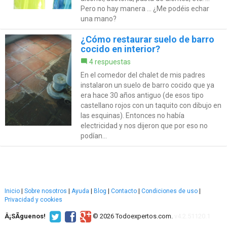
Pero no hay manera ... ¿Me podéis echar
una mano?
¿Cómo restaurar suelo de barro
cocido en interior?
4 respuestas
En el comedor del chalet de mis padres
instalaron un suelo de barro cocido que ya
era hace 30 años antiguo (de esos tipo
castellano rojos con un taquito con dibujo en
las esquinas). Entonces no había
electricidad y nos dijeron que por eso no
podían...
Inicio
|
Sobre nosotros
|
Ayuda
|
Blog
|
Contacto
|
Condiciones de uso
|
Privacidad y cookies
Â¡SÃ­guenos!
© 2026 Todoexpertos.com.
v4.2.51120.1