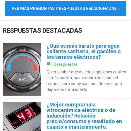
VER MÁS PREGUNTAS Y RESPUESTAS RELACIONADAS »
RESPUESTAS DESTACADAS
¿Qué es más barato para agua
caliente sanitaria, el gasóleo o
los termos eléctricos?
10 respuestas
Quiero saber que de estas opciones cual es
la más barata, hasta ahora he usado el
butano, pero estoy cansado de tener que
depender de la botella.
¿Mejor comprar una
vitrocerámica eléctrica o de
inducción? Relación
precio/consumo y resultado en
cuanto a mantenimiento.