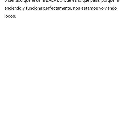
0 idéntico que el de la BALAY, ... Que es lo que pasa, porque la
enciendo y funciona perfectamente, nos estamos volviendo
locos.