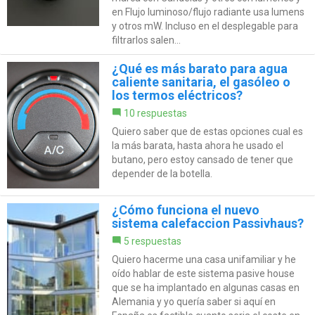
en Flujo luminoso/flujo radiante usa lumens
y otros mW. Incluso en el desplegable para
filtrarlos salen...
¿Qué es más barato para agua
caliente sanitaria, el gasóleo o
los termos eléctricos?
10 respuestas
Quiero saber que de estas opciones cual es
la más barata, hasta ahora he usado el
butano, pero estoy cansado de tener que
depender de la botella.
¿Cómo funciona el nuevo
sistema calefaccion Passivhaus?
5 respuestas
Quiero hacerme una casa unifamiliar y he
oído hablar de este sistema pasive house
que se ha implantado en algunas casas en
Alemania y yo quería saber si aquí en