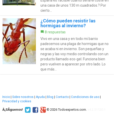
España es factible cuanto seria el coste en
una casa de unos 130 m cuadrados.? Por
cierto...
¿Cómo pueden resistir las
hormigas al invierno?
8 respuestas
Vivo en una casa y en todo mi barrio
padecemos una plaga de hormigas que no
se acaba ni en invierno. Son pequeñas y
negras y las voy medio controlando con un
producto llamado eco-gel. Funciona bien
pero vuelven a aparecer por otro lado. Lo
que más...
Inicio
|
Sobre nosotros
|
Ayuda
|
Blog
|
Contacto
|
Condiciones de uso
|
Privacidad y cookies
Â¡SÃ­guenos!
© 2026 Todoexpertos.com.
v4.2.51120.1