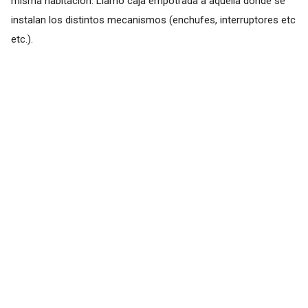
misma habitación. Llamo caja empotrada a aquella donde se
instalan los distintos mecanismos (enchufes, interruptores etc
etc.).