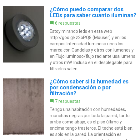
¿Cómo puedo comparar dos
LEDs para saber cuanto iluminan?
6 respuestas
Estoy mirando leds en esta web
http://goo.gl/z2oPQ8 (Mouser) y en los
campos Intensidad luminosa unos los
marca con Candelas y otros con lumenes y
en Flujo luminoso/flujo radiante usa lumens
y otros mW. Incluso en el desplegable para
filtrarlos salen...
¿Cómo saber si la humedad es
por condensación o por
filtración?
7 respuestas
Tengo una habitación con humedades,
manchas negras por toda la pared, tanto
arriba como abajo, es el piso último y
encima tengo trasteros. El techo está bien,
es sólo en la pared. La orientación es