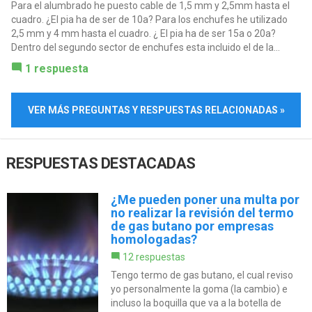
Para el alumbrado he puesto cable de 1,5 mm y 2,5mm hasta el
cuadro. ¿El pia ha de ser de 10a? Para los enchufes he utilizado
2,5 mm y 4 mm hasta el cuadro. ¿ El pia ha de ser 15a o 20a?
Dentro del segundo sector de enchufes esta incluido el de la...
1 respuesta
VER MÁS PREGUNTAS Y RESPUESTAS RELACIONADAS »
RESPUESTAS DESTACADAS
¿Me pueden poner una multa por
no realizar la revisión del termo
de gas butano por empresas
homologadas?
12 respuestas
Tengo termo de gas butano, el cual reviso
yo personalmente la goma (la cambio) e
incluso la boquilla que va a la botella de