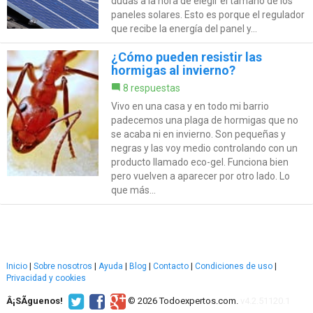
dudas a la hora de elegir el tamaño de los
paneles solares. Esto es porque el regulador
que recibe la energía del panel y...
¿Cómo pueden resistir las
hormigas al invierno?
8 respuestas
Vivo en una casa y en todo mi barrio
padecemos una plaga de hormigas que no
se acaba ni en invierno. Son pequeñas y
negras y las voy medio controlando con un
producto llamado eco-gel. Funciona bien
pero vuelven a aparecer por otro lado. Lo
que más...
Inicio
|
Sobre nosotros
|
Ayuda
|
Blog
|
Contacto
|
Condiciones de uso
|
Privacidad y cookies
Â¡SÃ­guenos!
© 2026 Todoexpertos.com.
v4.2.51120.1