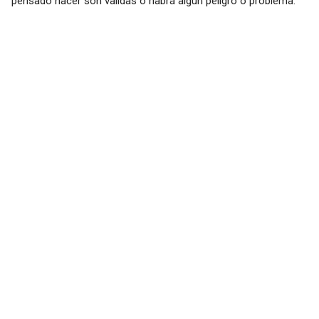
pensado hacer son validas o habrá algún peligro o problema.