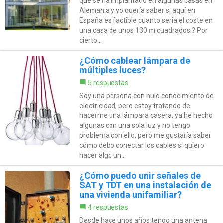
que se ha implantado en algunas casas en
Alemania y yo quería saber si aquí en
España es factible cuanto seria el coste en
una casa de unos 130 m cuadrados.? Por
cierto...
¿Cómo cablear lámpara de
múltiples luces?
5 respuestas
Soy una persona con nulo conocimiento de
electricidad, pero estoy tratando de
hacerme una lámpara casera, ya he hecho
algunas con una sola luz y no tengo
problema con ello, pero me gustaría saber
cómo debo conectar los cables si quiero
hacer algo un...
¿Cómo puedo unir señales de
SAT y TDT en una instalación de
una vivienda unifamiliar?
4 respuestas
Desde hace unos años tengo una antena