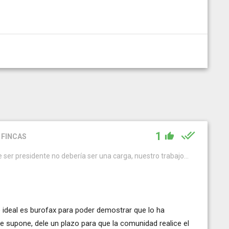
1
 FINCAS
e ser presidente no debería ser una carga, nuestro trabajo...
o ideal es burofax para poder demostrar que lo ha
ue supone, dele un plazo para que la comunidad realice el