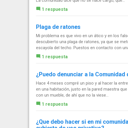
La comunidad dice que no se hace cargo, que...
1 respuesta
Plaga de ratones
Mi problema es que vivo en un ático y en los fa
descubierto una plaga de ratones, ya que se mete
escayola del techo. Puestos en contacto con una
1 respuesta
¿Puedo denunciar a la Comunidad 
Hace 4 meses compré un piso y al hacer la ent
en una habitación, justo en la pared maestra que d
con un mueble, de ahí que no la viese...
1 respuesta
¿Que debo hacer si en mi comunida
cubierta de uso privativo?