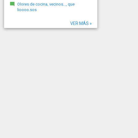
Olores de cocina, vecinos..., que
lioooo.sos
VER MÁS »