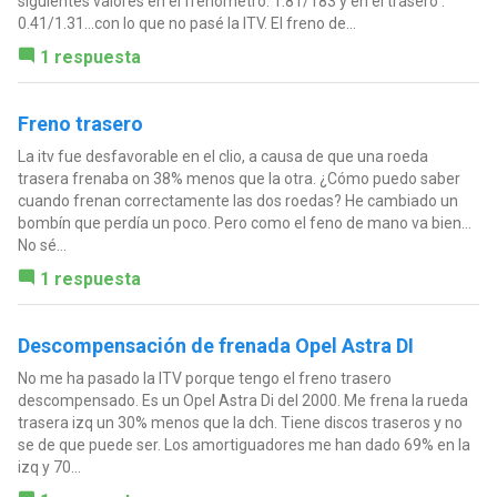
siguientes valores en el frenómetro: 1.81/183 y en el trasero :
0.41/1.31...con lo que no pasé la ITV. El freno de...
1 respuesta
Freno trasero
La itv fue desfavorable en el clio, a causa de que una roeda
trasera frenaba on 38% menos que la otra. ¿Cómo puedo saber
cuando frenan correctamente las dos roedas? He cambiado un
bombín que perdía un poco. Pero como el feno de mano va bien...
No sé...
1 respuesta
Descompensación de frenada Opel Astra DI
No me ha pasado la ITV porque tengo el freno trasero
descompensado. Es un Opel Astra Di del 2000. Me frena la rueda
trasera izq un 30% menos que la dch. Tiene discos traseros y no
se de que puede ser. Los amortiguadores me han dado 69% en la
izq y 70...