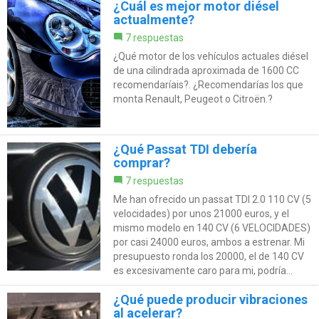
¿Cuál es mejor motor diésel
actualmente?
7 respuestas
¿Qué motor de los vehículos actuales diésel
de una cilindrada aproximada de 1600 CC
recomendaríais?. ¿Recomendarías los que
monta Renault, Peugeot o Citroën.?
¿Qué Passat TDI debería
comprar?
7 respuestas
Me han ofrecido un passat TDI 2.0 110 CV (5
velocidades) por unos 21000 euros, y el
mismo modelo en 140 CV (6 VELOCIDADES)
por casi 24000 euros, ambos a estrenar. Mi
presupuesto ronda los 20000, el de 140 CV
es excesivamente caro para mi, podría...
¿Qué puede producir vibraciones
al acelerar?