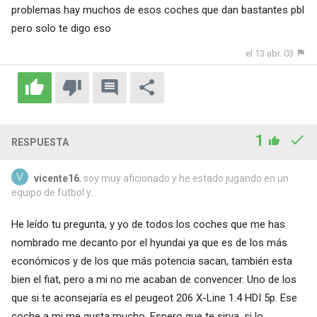
problemas hay muchos de esos coches que dan bastantes pbl
pero solo te digo eso
el 13 abr. 03
1
RESPUESTA
vicente16
, soy muy aficionado y he estado jugando en un
equipo de futbol y...
He leído tu pregunta, y yo de todos los coches que me has
nombrado me decanto por el hyundai ya que es de los más
económicos y de los que más potencia sacan, también esta
bien el fiat, pero a mi no me acaban de convencer. Uno de los
que si te aconsejaría es el peugeot 206 X-Line 1.4 HDI 5p. Ese
coche a mi me gusta mucho. Espero que te sirva, si lo