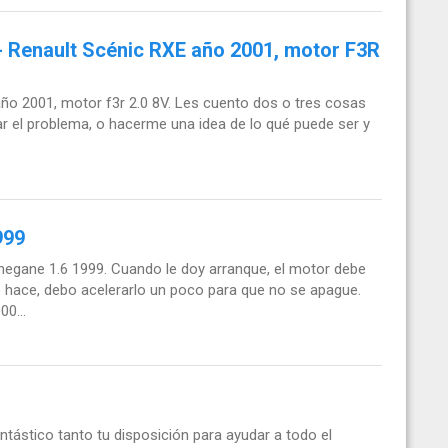
r - Renault Scénic RXE año 2001, motor F3R
ño 2001, motor f3r 2.0 8V. Les cuento dos o tres cosas
ar el problema, o hacerme una idea de lo qué puede ser y
999
megane 1.6 1999. Cuando le doy arranque, el motor debe
o hace, debo acelerarlo un poco para que no se apague.
0...
tástico tanto tu disposición para ayudar a todo el