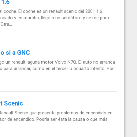
 1.6
 coche. El coche es un renault scenic del 2001 1.6
ancado y en marcha, llego a un semáforo y se me para
tra...
ro si a GNC
go un renault laguna motor Volvo N7Q. El auto no arranca
para arrancar, como en el tercer o ocuarto intento. Por
t Scenic
Renault Scenic que presenta problemas de encendido en
sor de encendido. Podría ser ésta la causa o que más