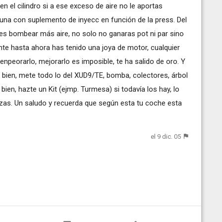
n el cilindro si a ese exceso de aire no le aportas
una con suplemento de inyecc en función de la press. Del
es bombear más aire, no solo no ganaras pot ni par sino
nte hasta ahora has tenido una joya de motor, cualquier
npeorarlo, mejorarlo es imposible, te ha salido de oro. Y
o bien, mete todo lo del XUD9/TE, bomba, colectores, árbol
 bien, hazte un Kit (ejmp. Turmesa) si todavía los hay, lo
zas. Un saludo y recuerda que según esta tu coche esta
el 9 dic. 05