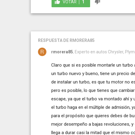
VOTAR
1
RESPUESTA
DE RMORERA85
rmorera85
, Experto en autos Chrysler, Ply
Claro que si es posible montarle un turbo 
un turbo nuevo y bueno, tiene un precio d
de instalar un turbo, es que tu motor no e
pero es posible, lo que tienes que cambia
escape, ya que el turbo va montado ahí y 
el turbo haga en el múltiple de admisión, 
para el propósito que quieres debes de bu
mejor desempeño a bajas revoluciones, y 
llega a durar casi la mitad que el mismo c