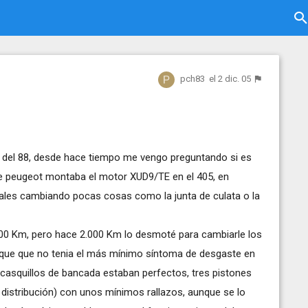
pch83
el 2 dic. 05
v del 88, desde hace tiempo me vengo preguntando si es
ue peugeot montaba el motor XUD9/TE en el 405, en
les cambiando pocas cosas como la junta de culata o la
000 Km, pero hace 2.000 Km lo desmoté para cambiarle los
r que que no tenia el más mínimo síntoma de desgaste en
s casquillos de bancada estaban perfectos, tres pistones
 distribución) con unos mínimos rallazos, aunque se lo