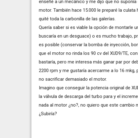
enseñé a un mecánico y me dijo que no suponía 
motor. También hace 15.000 le preparé la culata h
quité toda la carbonilla de las galerías.
Quería saber si es viable la opción de montarle un
buscaría en un desguace) o es mucho trabajo, pr
es posible (conservar la bomba de inyección, bom
que el motor no rinda los 90 cv del XUD9/TE, c
bastaría, pero me interesa más ganar par por de
2200 rpm y me gustaría acercarme a lo 16 mkg, p
no sacrificar demasiado el motor.
Imagino que conseguir la potencia original de XUD
la válvula de descarga del turbo para y el incre
nada al motor ¿no?, no quiero que este cambio m
¿Subiría?