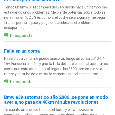
Tengo un bmw 316i compact del 94 y desde hace un tiempo me
esta dando unos problemas. Me pierde potencia, sobre todo se
nota más en 1, 2 y 3 es como si el coche se ahogara y me pega
tirones pero si lo piso y pego una acelerada el problema
desaparece,...
1 respuesta
Falla en un corsa
Reverdial, a ver si me puede asesorar, tengo un corsa 2010 1.4l
16v. Funciona a nafta y gnc, la falla del auto es que al acelerar es
como que esta atrasado y al llegar a las 3500 rpm empieza a
ratear y no sube de vueltas, le comento que el scaneer me...
1 respuesta
Bmw e39 automatico año 2000..se pone en modo
averia,no pasa de 40km ni sube revoluciones
Te cuento arranco se fastidio el turbo y el catalizador lo
canmbiaron, ahora arranco meto d de drive y acelero va bien y