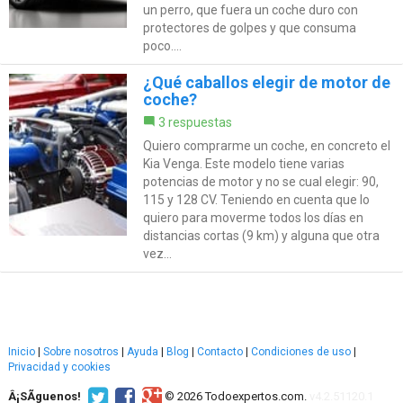
un perro, que fuera un coche duro con
protectores de golpes y que consuma
poco....
¿Qué caballos elegir de motor de
coche?
3 respuestas
Quiero comprarme un coche, en concreto el
Kia Venga. Este modelo tiene varias
potencias de motor y no se cual elegir: 90,
115 y 128 CV. Teniendo en cuenta que lo
quiero para moverme todos los días en
distancias cortas (9 km) y alguna que otra
vez...
Inicio
|
Sobre nosotros
|
Ayuda
|
Blog
|
Contacto
|
Condiciones de uso
|
Privacidad y cookies
Â¡SÃ­guenos!
© 2026 Todoexpertos.com.
v4.2.51120.1