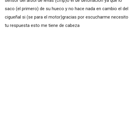
sensor del árbol de levas (cmp)o el de detonación ya que lo
saco (el primero) de su hueco y no hace nada en cambio el del
cigueñal si (se para el motor)gracias por escucharme necesito
tu respuesta esto me tiene de cabeza