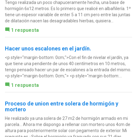
Tengo realizada un poco chapuceramente hecha, una base de
hormigón 6x12 metros. Es lo primero que realicé en albañilería. 1º
tiene un espesor variable de enter 5 a 11 cm pero entre las juntas
de dilatación nacen las desagradables hierbas, quisiera...
1 respuesta
Hacer unos escalones en el jardín.
<p style="margin-bottom: 0cm;">Con el fin de nivelar el jardín, ya
que tiene una pendiente de unos 40 centímetros en 10 metros,
tengo pensado hacer un par de escalones a la entrada del mismo.
<p style="margin-bottom: 0cm;"> <p style="margin-bottom:...
1 respuesta
Proceso de union entre solera de hormigón y
mortero
He realizado ya una solera de 27 m2 de hormigón armado en mi
parcela... Ahora me dispongo a rellenar con mortero unos 4cm de
altura para posteriormente solar con pegamento de exterior. Mi
pregunta es ¿Sobre el hormigón ya fraguado con sus 21 días...