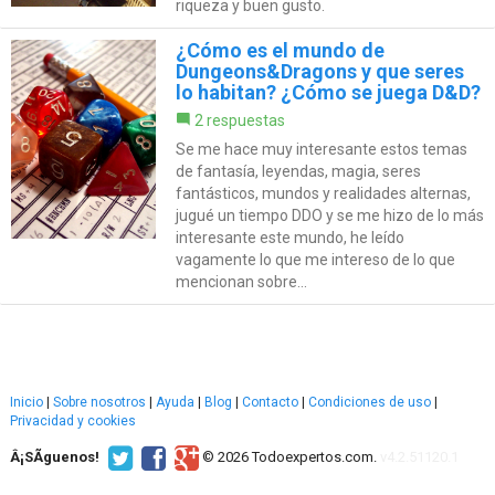
riqueza y buen gusto.
¿Cómo es el mundo de
Dungeons&Dragons y que seres
lo habitan? ¿Cómo se juega D&D?
2 respuestas
Se me hace muy interesante estos temas
de fantasía, leyendas, magia, seres
fantásticos, mundos y realidades alternas,
jugué un tiempo DDO y se me hizo de lo más
interesante este mundo, he leído
vagamente lo que me intereso de lo que
mencionan sobre...
Inicio
|
Sobre nosotros
|
Ayuda
|
Blog
|
Contacto
|
Condiciones de uso
|
Privacidad y cookies
Â¡SÃ­guenos!
© 2026 Todoexpertos.com.
v4.2.51120.1