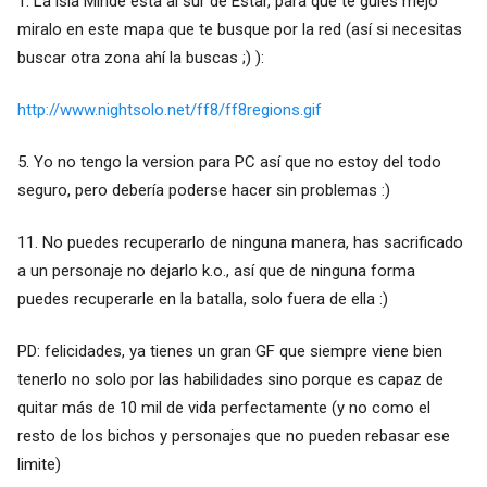
1. La isla Minde esta al sur de Estar, para que te guíes mejo
miralo en este mapa que te busque por la red (así si necesitas
buscar otra zona ahí la buscas ;) ):
http://www.nightsolo.net/ff8/ff8regions.gif
5. Yo no tengo la version para PC así que no estoy del todo
seguro, pero debería poderse hacer sin problemas :)
11. No puedes recuperarlo de ninguna manera, has sacrificado
a un personaje no dejarlo k.o., así que de ninguna forma
puedes recuperarle en la batalla, solo fuera de ella :)
PD: felicidades, ya tienes un gran GF que siempre viene bien
tenerlo no solo por las habilidades sino porque es capaz de
quitar más de 10 mil de vida perfectamente (y no como el
resto de los bichos y personajes que no pueden rebasar ese
limite)