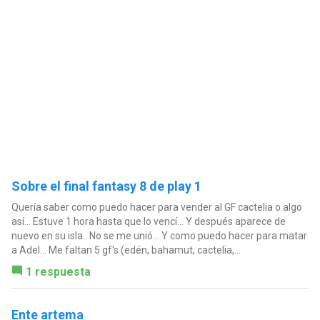
Sobre el final fantasy 8 de play 1
Quería saber como puedo hacer para vender al GF cactelia o algo
así... Estuve 1 hora hasta que lo vencí... Y después aparece de
nuevo en su isla.. No se me unió... Y como puedo hacer para matar
a Adel... Me faltan 5 gf's (edén, bahamut, cactelia,...
1 respuesta
Ente artema