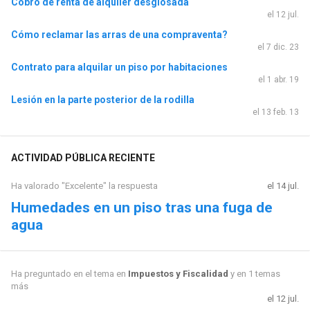
Cobro de renta de alquiler desglosada
el 12 jul.
Cómo reclamar las arras de una compraventa?
el 7 dic. 23
Contrato para alquilar un piso por habitaciones
el 1 abr. 19
Lesión en la parte posterior de la rodilla
el 13 feb. 13
ACTIVIDAD PÚBLICA RECIENTE
Ha valorado "Excelente" la respuesta
el 14 jul.
Humedades en un piso tras una fuga de
agua
Ha preguntado en el tema en
Impuestos y Fiscalidad
y en 1 temas
más
el 12 jul.