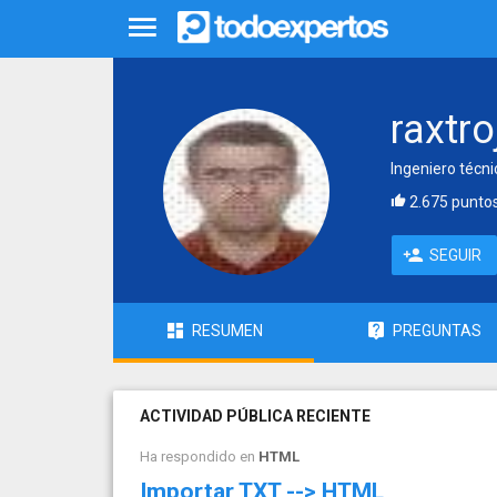
raxtro
Ingeniero técni
2.675 punto
SEGUIR
RESUMEN
PREGUNTAS
ACTIVIDAD PÚBLICA RECIENTE
Ha respondido en
HTML
Importar TXT --> HTML