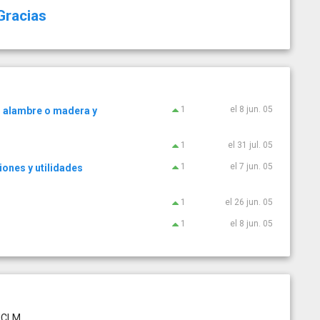
Gracias
1
el 8 jun. 05
r alambre o madera y
1
el 31 jul. 05
1
el 7 jun. 05
iones y utilidades
1
el 26 jun. 05
1
el 8 jun. 05
 UCLM.