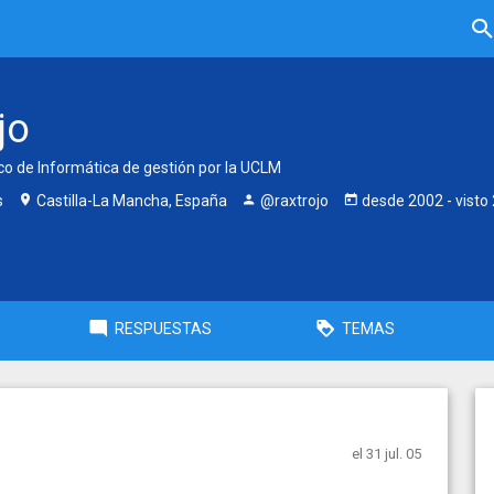
jo
co de Informática de gestión por la UCLM
s
Castilla-La Mancha, España
@raxtrojo
desde
2002
- visto
RESPUESTAS
TEMAS
el 31 jul. 05