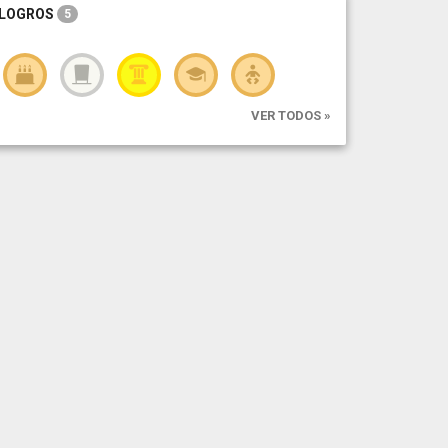
LOGROS
5
VER TODOS »