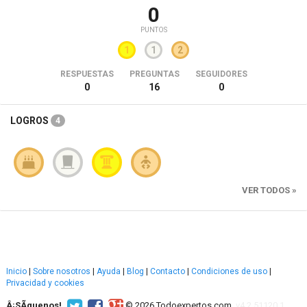
0
PUNTOS
1
1
2
RESPUESTAS
PREGUNTAS
SEGUIDORES
0
16
0
LOGROS
4
VER TODOS »
Inicio
|
Sobre nosotros
|
Ayuda
|
Blog
|
Contacto
|
Condiciones de uso
|
Privacidad y cookies
Â¡SÃ­guenos!
© 2026 Todoexpertos.com.
v4.2.51120.1