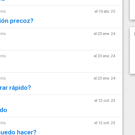
unta
el 10 abr. 25
ción precoz?
unta
el 23 ene. 24
unta
el 23 ene. 24
unta
el 23 ene. 24
rar rápido?
el 12 oct. 23
ido
unta
el 12 oct. 23
 puedo hacer?