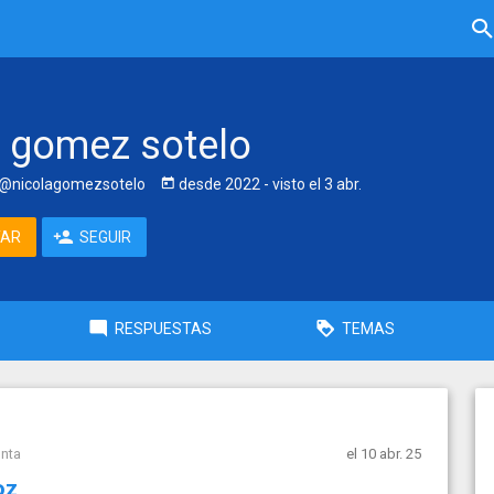
a gomez sotelo
@nicolagomezsotelo
desde
2022
- visto
el 3 abr.
TAR
SEGUIR
RESPUESTAS
TEMAS
unta
el 10 abr. 25
oz