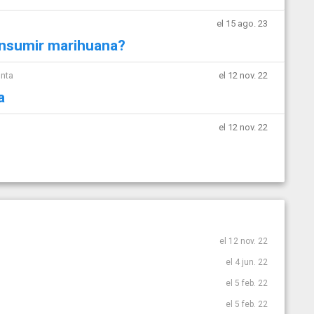
el 15 ago. 23
onsumir marihuana?
unta
el 12 nov. 22
a
el 12 nov. 22
el 12 nov. 22
el 4 jun. 22
el 5 feb. 22
el 5 feb. 22