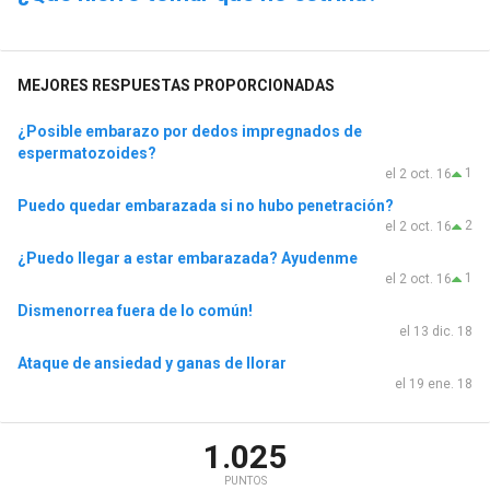
MEJORES RESPUESTAS PROPORCIONADAS
¿Posible embarazo por dedos impregnados de
espermatozoides?
1
el 2 oct. 16
Puedo quedar embarazada si no hubo penetración?
2
el 2 oct. 16
¿Puedo llegar a estar embarazada? Ayudenme
1
el 2 oct. 16
Dismenorrea fuera de lo común!
el 13 dic. 18
Ataque de ansiedad y ganas de llorar
el 19 ene. 18
1.025
PUNTOS