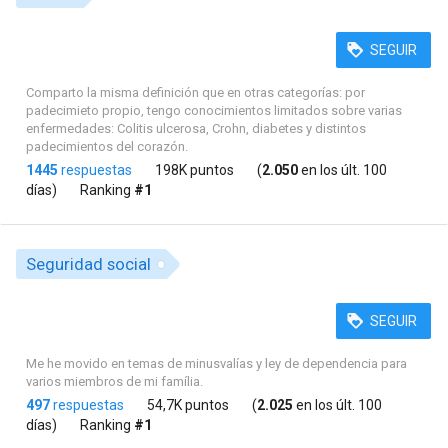
SEGUIR
Comparto la misma definición que en otras categorías: por
padecimieto propio, tengo conocimientos limitados sobre varias
enfermedades: Colitis ulcerosa, Crohn, diabetes y distintos
padecimientos del corazón.
1445
respuestas
198K puntos
(
2.050
en los últ. 100
días)
Ranking
#1
Seguridad social
SEGUIR
Me he movido en temas de minusvalías y ley de dependencia para
varios miembros de mi família.
497
respuestas
54,7K puntos
(
2.025
en los últ. 100
días)
Ranking
#1