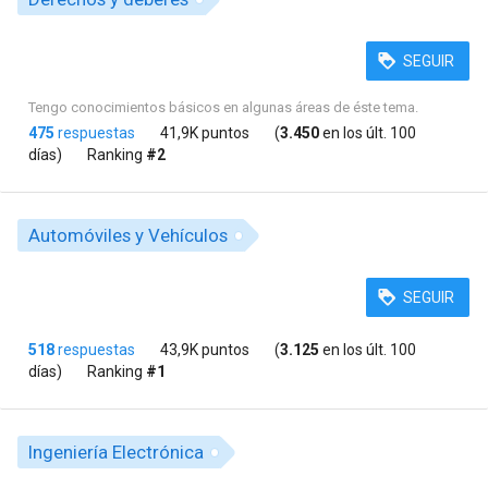
SEGUIR
Tengo conocimientos básicos en algunas áreas de éste tema.
475
respuestas
41,9K puntos
(
3.450
en los últ. 100
días)
Ranking
#2
Automóviles y Vehículos
SEGUIR
518
respuestas
43,9K puntos
(
3.125
en los últ. 100
días)
Ranking
#1
Ingeniería Electrónica