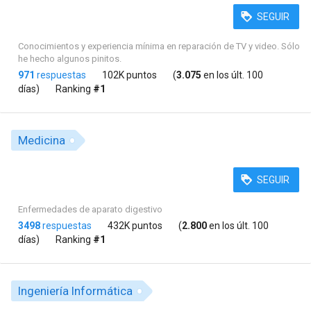
SEGUIR
Conocimientos y experiencia mínima en reparación de TV y video. Sólo
he hecho algunos pinitos.
971
respuestas
102K puntos
(
3.075
en los últ. 100
días)
Ranking
#1
Medicina
SEGUIR
Enfermedades de aparato digestivo
3498
respuestas
432K puntos
(
2.800
en los últ. 100
días)
Ranking
#1
Ingeniería Informática