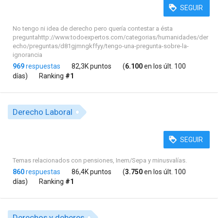
SEGUIR
No tengo ni idea de derecho pero quería contestar a ésta
preguntahttp://www.todoexpertos.com/categorias/humanidades/der
echo/preguntas/d81gjmngkffyy/tengo-una-pregunta-sobre-la-
ignorancia
969
respuestas
82,3K puntos
(
6.100
en los últ. 100
días)
Ranking
#1
Derecho Laboral
SEGUIR
Temas relacionados con pensiones, Inem/Sepa y minusvalías.
860
respuestas
86,4K puntos
(
3.750
en los últ. 100
días)
Ranking
#1
Derechos y deberes