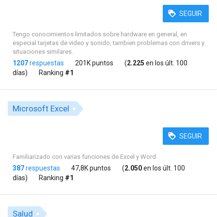
SEGUIR
Tengo conocimientos limitados sobre hardware en general, en
especial tarjetas de video y sonido, tambien problemas con drivers y
situaciones similares.
1207
respuestas
201K puntos
(
2.225
en los últ. 100
días)
Ranking
#1
Microsoft Excel
SEGUIR
Familiarizado con varias funciones de Excel y Word
387
respuestas
47,8K puntos
(
2.050
en los últ. 100
días)
Ranking
#1
Salud