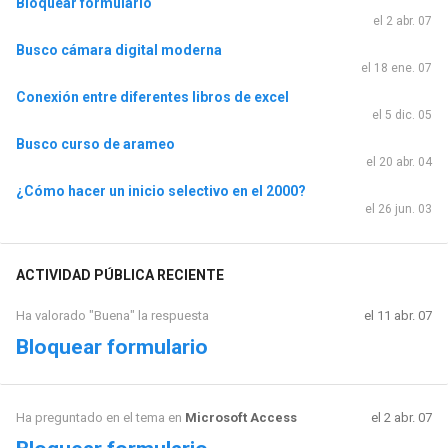
Bloquear formulario
el 2 abr. 07
Busco cámara digital moderna
el 18 ene. 07
Conexión entre diferentes libros de excel
el 5 dic. 05
Busco curso de arameo
el 20 abr. 04
¿Cómo hacer un inicio selectivo en el 2000?
el 26 jun. 03
ACTIVIDAD PÚBLICA RECIENTE
Ha valorado "Buena" la respuesta
el 11 abr. 07
Bloquear formulario
Ha preguntado en el tema en
Microsoft Access
el 2 abr. 07