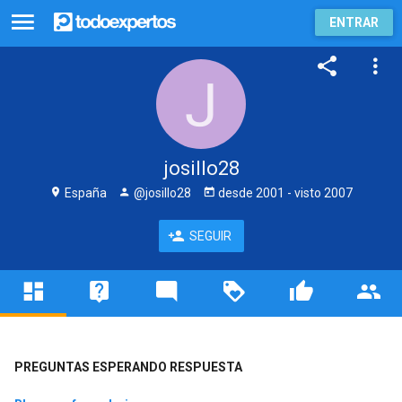
ENTRAR
josillo28
España
@josillo28
desde
2001
- visto
2007
SEGUIR
PREGUNTAS ESPERANDO RESPUESTA