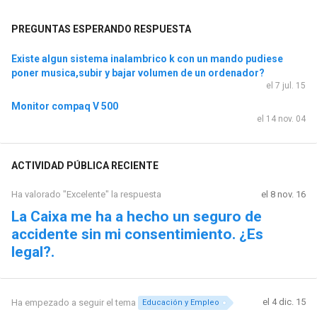
PREGUNTAS ESPERANDO RESPUESTA
Existe algun sistema inalambrico k con un mando pudiese
poner musica,subir y bajar volumen de un ordenador?
el 7 jul. 15
Monitor compaq V 500
el 14 nov. 04
ACTIVIDAD PÚBLICA RECIENTE
Ha valorado "Excelente" la respuesta
el 8 nov. 16
La Caixa me ha a hecho un seguro de
accidente sin mi consentimiento. ¿Es
legal?.
el 4 dic. 15
Ha empezado a seguir el tema
Educación y Empleo