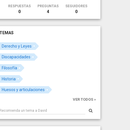
RESPUESTAS
PREGUNTAS
SEGUIDORES
0
4
0
TEMAS
Derecho y Leyes
Discapacidades
Filosofía
Historia
Huesos y articulaciones
VER TODOS »