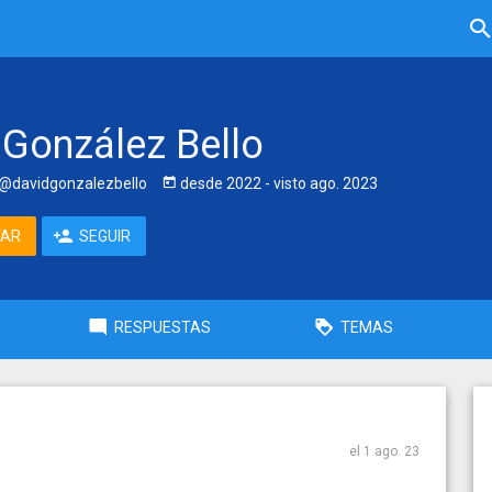
 González Bello
@davidgonzalezbello
desde
2022
- visto
ago. 2023
TAR
SEGUIR
RESPUESTAS
TEMAS
el 1 ago. 23