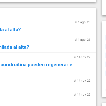
el 1 ago. 23
a al alta?
el 1 ago. 23
ilada al alta?
s
el 14 nov. 22
 condroitina pueden regenerar el
el 14 nov. 22
el 14 nov. 22