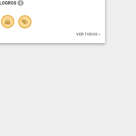
LOGROS
2
VER TODOS »