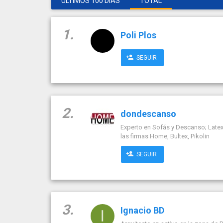
ÚLTIMOS 100 DÍAS
TOTAL
1.
Poli Plos
SEGUIR
2.
dondescanso
Experto en Sofás y Descanso; Latex, 
las firmas Home, Bultex, Pikolin
SEGUIR
3.
Ignacio BD