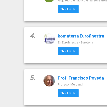
Arquitecto en activo en la zona de 
SEGUIR
4.
komaterra Eurofinestra
En Eurofinestra - Euroterra
SEGUIR
5.
Prof. Francisco Poveda
Profesor Mercantil
SEGUIR