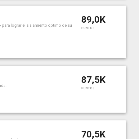
89,0K
 para lograr el aislamiento optimo de su
PUNTOS
87,5K
ada.
PUNTOS
70,5K