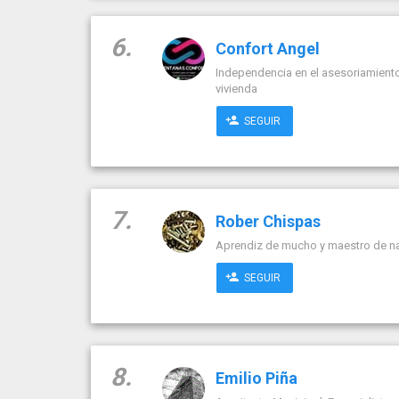
6.
Confort Angel
Independencia en el asesoriamiento
vivienda
SEGUIR
7.
Rober Chispas
Aprendiz de mucho y maestro de n
SEGUIR
8.
Emilio Piña