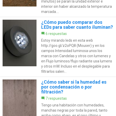
minutos) se paran la unidad exterior e
interior sin haber alcanzado la temperatura
marcada....
¿Cómo puedo comparar dos
LEDs para saber cuanto iluminan?
6 respuestas
Estoy mirando leds en esta web
http://goo.gl/z2oPQ8 (Mouser) y en los
campos Intensidad luminosa unos los
marca con Candelas y otros con lumenes y
en Flujo luminoso/flujo radiante usa lumens
y otros mW. Incluso en el desplegable para
filtrarlos salen...
¿Cómo saber si la humedad es
por condensación o por
filtración?
7 respuestas
Tengo una habitación con humedades,
manchas negras por toda la pared, tanto
arriba como abajo, es el piso último y