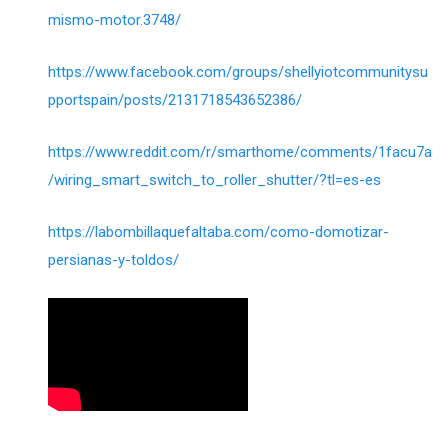
mismo-motor.3748/
https://www.facebook.com/groups/shellyiotcommunitysu
pportspain/posts/2131718543652386/
https://www.reddit.com/r/smarthome/comments/1facu7a
/wiring_smart_switch_to_roller_shutter/?tl=es-es
https://labombillaquefaltaba.com/como-domotizar-
persianas-y-toldos/