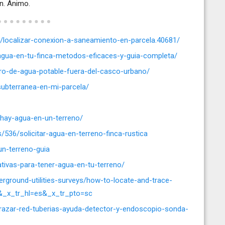
n. Ánimo.
s/localizar-conexion-a-saneamiento-en-parcela.40681/
agua-en-tu-finca-metodos-eficaces-y-guia-completa/
tro-de-agua-potable-fuera-del-casco-urbano/
ubterranea-en-mi-parcela/
-hay-agua-en-un-terreno/
536/solicitar-agua-en-terreno-finca-rustica
un-terreno-guia
nativas-para-tener-agua-en-tu-terreno/
erground-utilities-surveys/how-to-locate-and-trace-
s&_x_tr_hl=es&_x_tr_pto=sc
trazar-red-tuberias-ayuda-detector-y-endoscopio-sonda-