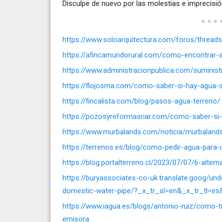
Disculpe de nuevo por las molestias e imprecisió
https://www.soloarquitectura.com/foros/thread
https://afincamundorural.com/como-encontrar-
https://www.administracionpublica.com/suminis
https://flojosma.com/como-saber-si-hay-agua-s
https://fincalista.com/blog/pasos-agua-terreno/
https://pozosyreformasriar.com/como-saber-si
https://www.murbalands.com/noticia/murbalands/
https://terrenos.es/blog/como-pedir-agua-para-
https://blog.portalterreno.cl/2023/07/07/6-alter
https://buryassociates-co-uk.translate.goog/und
domestic-water-pipe/?_x_tr_sl=en&_x_tr_tl=e
https://www.iagua.es/blogs/antonio-ruiz/como-
emisora