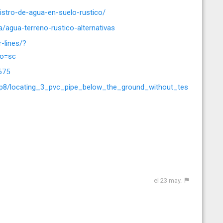
istro-de-agua-en-suelo-rustico/
a/agua-terreno-rustico-alternativas
r-lines/?
to=sc
675
p8/locating_3_pvc_pipe_below_the_ground_without_tes
el 23 may.