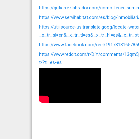
https://gutierrezlabrador.com/como-tener-sumin
https://www.servihabitat.com/es/blog/inmobiliari
https://utilisource-us.translate.goog/locate-wate
_x_tr_sl=en&_x_tr_tl=es&_x_tr_hl=es&_x_tr_p
https://www.facebook.com/reel/1917818165785
https://www.reddit.com/r/DIY/comments/13qm5
t/?tl=es-es