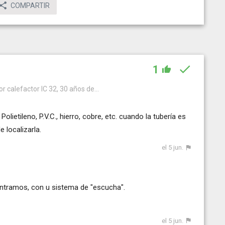
COMPARTIR
1
r calefactor IC 32, 30 años de...
olietileno, P.V.C., hierro, cobre, etc. cuando la tubería es
localizarla.
el 5 jun.
contramos, con u sistema de "escucha".
el 5 jun.