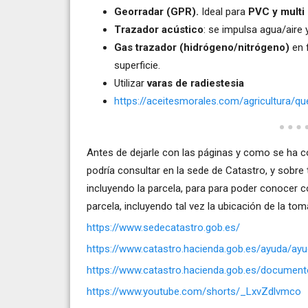
Georradar (GPR).
Ideal para
PVC y multi
Trazador acústico
: se impulsa agua/aire 
Gas trazador (hidrógeno/nitrógeno)
en f
superficie.
Utilizar
varas de radiestesia
https://aceitesmorales.com/agricultura/qu
Antes de dejarle con las páginas y como se ha 
podría consultar en la sede de Catastro, y sobr
incluyendo la parcela, para para poder conocer c
parcela, incluyendo tal vez la ubicación de la to
https://www.sedecatastro.gob.es/
https://www.catastro.hacienda.gob.es/ayuda/a
https://www.catastro.hacienda.gob.es/docume
https://www.youtube.com/shorts/_LxvZdlvmco